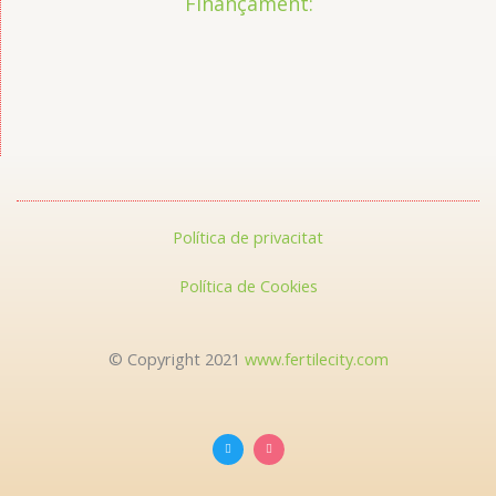
Finançament:
Política de privacitat
Política de Cookies
© Copyright 2021
www.fertilecity.com
T
I
w
n
i
s
t
t
t
a
e
g
r
r