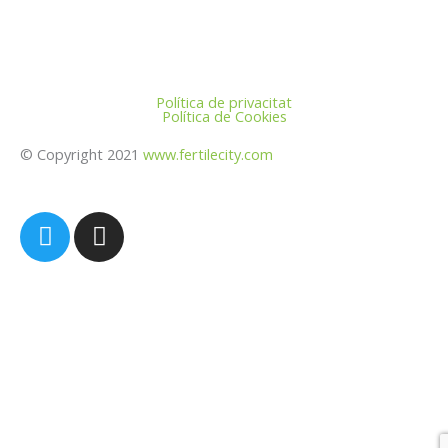
Política de privacitat
Política de Cookies
© Copyright 2021
www.fertilecity.com
T
I
w
n
i
s
t
t
t
a
e
g
r
r
a
m