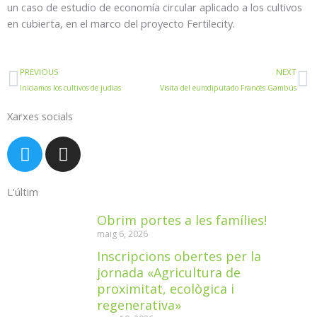
un caso de estudio de economía circular aplicado a los cultivos
en cubierta, en el marco del proyecto Fertilecity.
Prev
N
PREVIOUS
NEXT
Iniciamos los cultivos de judias
Visita del eurodiputado Francès Gambús
Xarxes socials
T
I
w
n
i
s
L'últim
t
t
t
a
Obrim portes a les famílies!
e
g
maig 6, 2026
r
r
Inscripcions obertes per la
a
jornada «Agricultura de
m
proximitat, ecològica i
regenerativa»