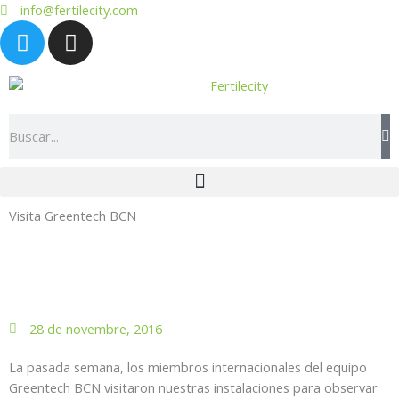
Vés
info@fertilecity.com
T
I
al
w
n
contingut
i
s
t
t
t
a
Search
e
g
r
r
a
m
Visita Greentech BCN
28 de novembre, 2016
La pasada semana, los miembros internacionales del equipo
Greentech BCN visitaron nuestras instalaciones para observar